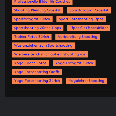
Professionelle Bilder für Coaches
Shooting Kleidung CrossFit
Sportfotograf CrossFit
Sportfotograf Zürich
Sport Fotoshooting Tipps
Sportshooting Zürich Tipps
Tipps für Fitnessbilder
Trainer Fotos Zürich
Vorbereitung Shooting
Was anziehen zum Sportshooting
Wie bereite ich mich auf ein Shooting vor
Yoga Coach Fotos
Yoga Fotograf Zürich
Yoga Fotoshooting Outfit
Yoga Fotoshooting Zürich
Yogalehrer Shooting